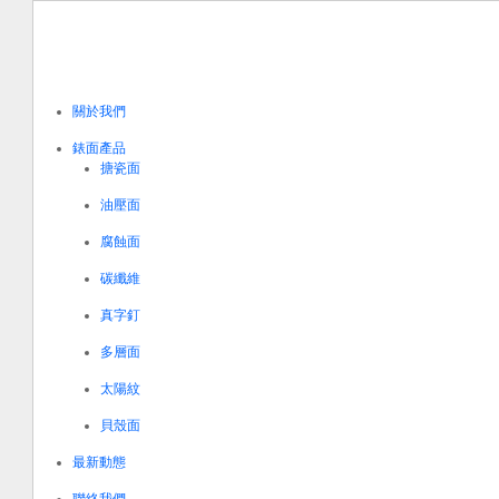
關於我們
錶面產品
搪瓷面
油壓面
腐蝕面
碳纖維
真字釘
多層面
太陽紋
貝殼面
最新動態