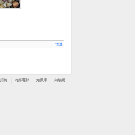
恆達
招聘
內部電郵
知識庫
內聯網