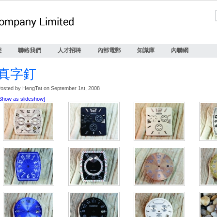
態
聯絡我們
人才招聘
內部電郵
知識庫
內聯網
真字釘
osted by HengTat on September 1st, 2008
Show as slideshow]