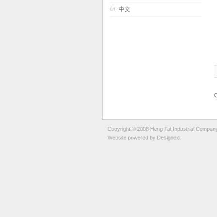
中文
Copyright © 2008 Heng Tat Industrial Compan
Website powered by
Designext