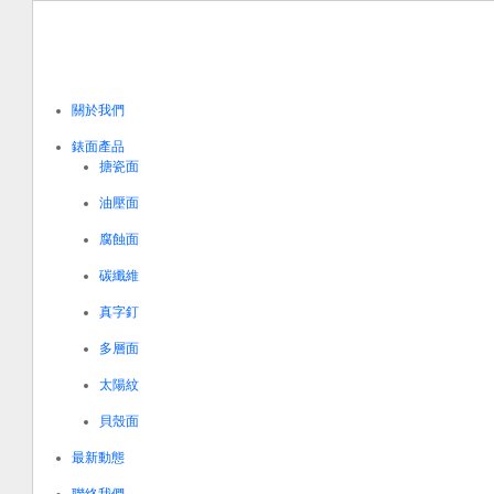
關於我們
錶面產品
搪瓷面
油壓面
腐蝕面
碳纖維
真字釘
多層面
太陽紋
貝殼面
最新動態