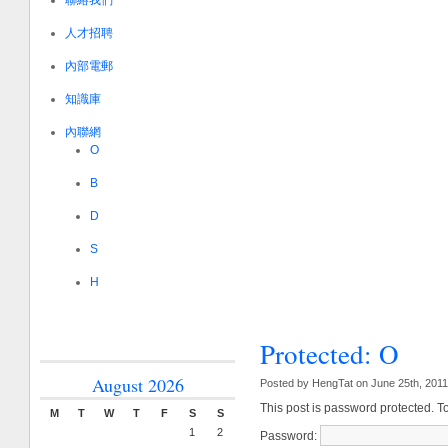
聯絡我們
人才招聘
內部電郵
知識庫
內聯網
O
B
D
S
H
Protected: O
August 2026
Posted by HengTat on June 25th, 2011
This post is password protected. T
M
T
W
T
F
S
S
1
2
Password: