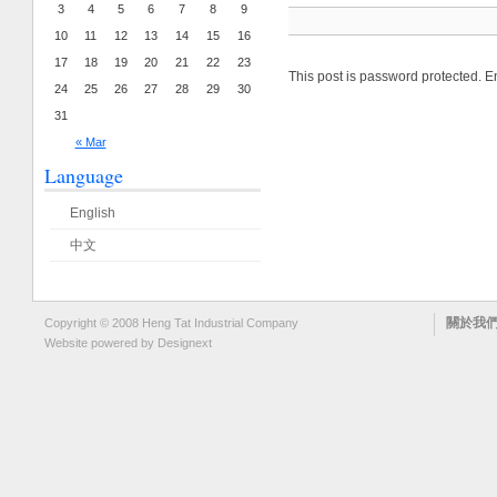
3
4
5
6
7
8
9
10
11
12
13
14
15
16
17
18
19
20
21
22
23
This post is password protected. 
24
25
26
27
28
29
30
31
« Mar
Language
English
中文
關於我
Copyright © 2008 Heng Tat Industrial Company
Website powered by
Designext